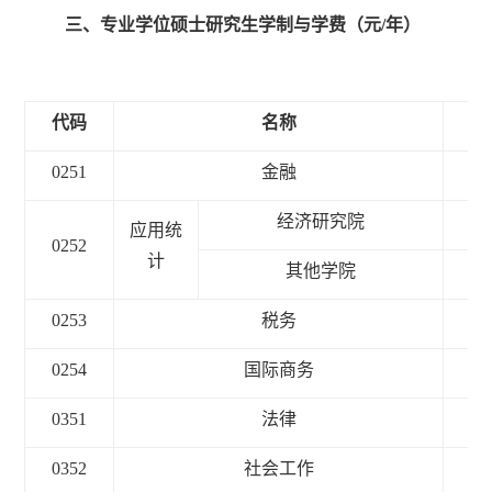
三、专业学位硕士研究生学制与学费（元/年）
代码
名称
学
0251
金融
2
经济研究院
2
应用统
0252
计
其他学院
3
0253
税务
2
0254
国际商务
2
0351
法律
3
0352
社会工作
3