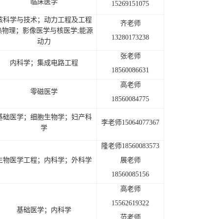
临床医学
15269151075
核科学与技术；
动力工程及工程
齐老师
热物理；影像医学与核医学;能源
13280173238
动力
张老师
内科学；集成电路工程
18560086631
高老师
零磁医学
18560084775
基础医学；细胞生物学；妇产科
李老师15064077367
学
隆老师18560083573
生物医学工程；内科学；外科学
展老师
18560085156
高老师
15562619322
基础医学；内科学
范老师