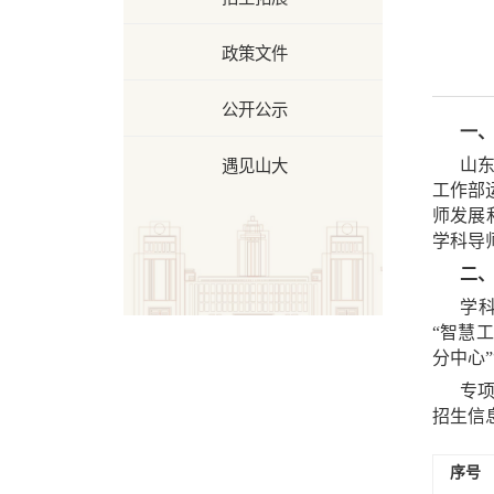
政策文件
公开公示
一
遇见山大
山东
工作部
师发展
学科导
二
学科
“智慧
分中心
专项
招生信
序号